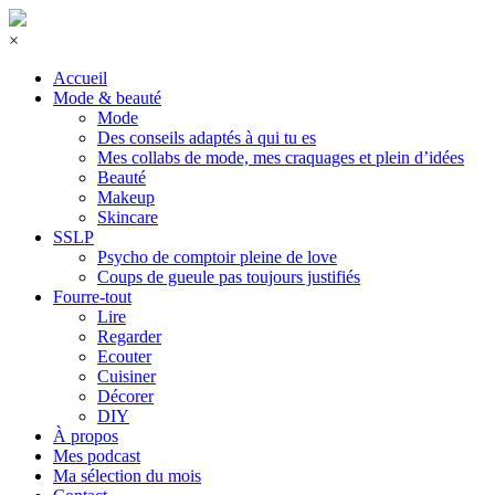
×
Accueil
Mode & beauté
Mode
Des conseils adaptés à qui tu es
Mes collabs de mode, mes craquages et plein d’idées
Beauté
Makeup
Skincare
SSLP
Psycho de comptoir pleine de love
Coups de gueule pas toujours justifiés
Fourre-tout
Lire
Regarder
Ecouter
Cuisiner
Décorer
DIY
À propos
Mes podcast
Ma sélection du mois