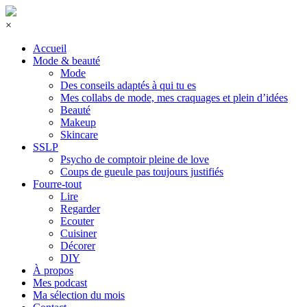
×
Accueil
Mode & beauté
Mode
Des conseils adaptés à qui tu es
Mes collabs de mode, mes craquages et plein d’idées
Beauté
Makeup
Skincare
SSLP
Psycho de comptoir pleine de love
Coups de gueule pas toujours justifiés
Fourre-tout
Lire
Regarder
Ecouter
Cuisiner
Décorer
DIY
À propos
Mes podcast
Ma sélection du mois